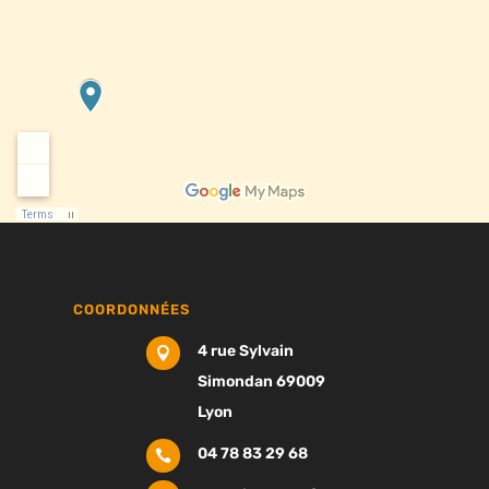
COORDONNÉES
4 rue Sylvain

Simondan 69009
Lyon
04 78 83 29 68
