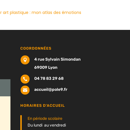
er art plastique : mon atlas des émotions
COORDONNÉES
4 rue Sylvain Simondan

69009 Lyon
04 78 83 29 68

accueil@pole9.fr

HORAIRES D'ACCUEIL
En période scolaire
Du lundi au vendredi