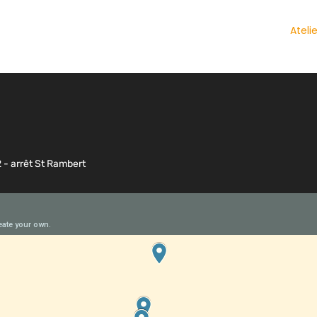
Ateli
2 - arrêt St Rambert