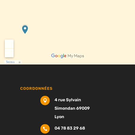
COORDONNÉES
4 rue Sylvain

Simondan 69009
Lyon
04 78 83 29 68
