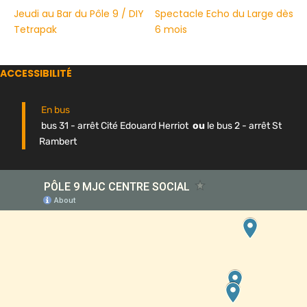
Jeudi au Bar du Pôle 9 / DIY
Spectacle Echo du Large dès
Tetrapak
6 mois
ACCESSIBILITÉ
En bus
bus 31 - arrêt Cité Edouard Herriot
ou
le bus 2 - arrêt St
Rambert