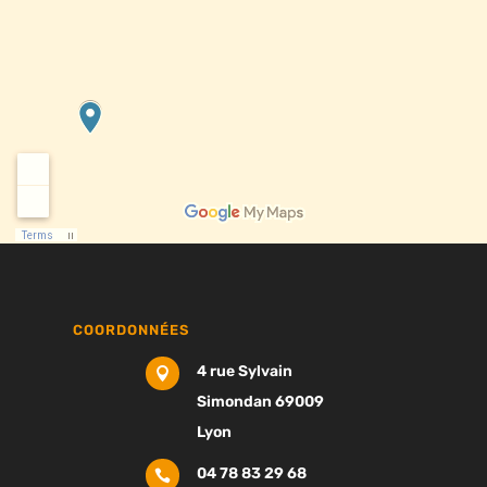
COORDONNÉES
4 rue Sylvain

Simondan 69009
Lyon
04 78 83 29 68
