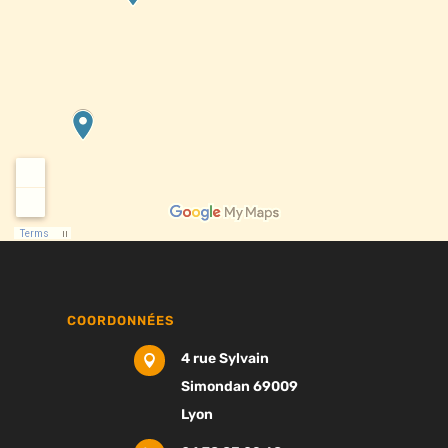
COORDONNÉES
4 rue Sylvain

Simondan 69009
Lyon