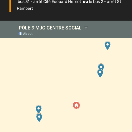
bus 31 - arrêt Cité Edouard Herriot
ou
le bus 2 - arrêt St
Rambert