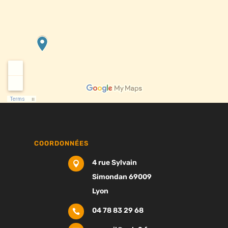
COORDONNÉES
4 rue Sylvain

Simondan 69009
Lyon
04 78 83 29 68
