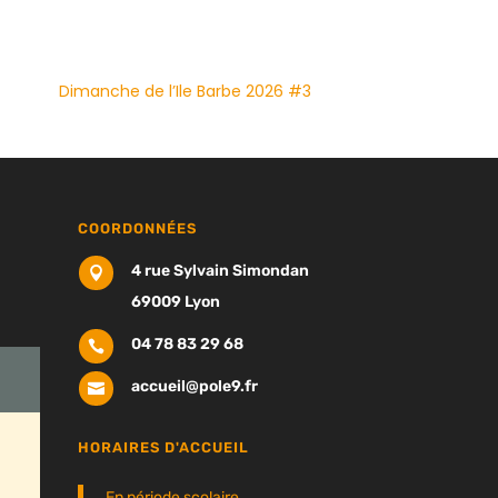
Dimanche de l’Ile Barbe 2026 #3
COORDONNÉES
4 rue Sylvain Simondan

69009 Lyon
04 78 83 29 68

accueil@pole9.fr

HORAIRES D'ACCUEIL
En période scolaire