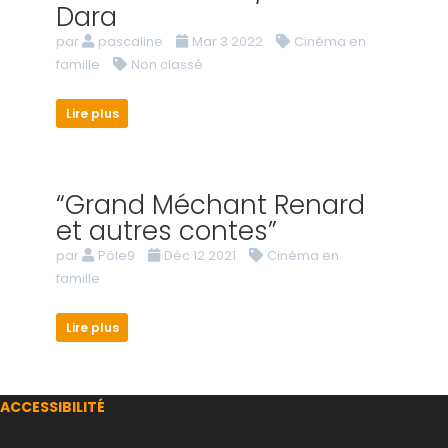
Dara
par
pascaline
Mar 3 2022
Cinéma en
famille
Non classé
Lire plus
“Grand Méchant Renard
et autres contes”
par
Pôle9
Déc 12 2021
Cinéma en
famille
Lire plus
ACCESSIBILITÉ