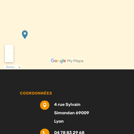
COORDONNÉES
4 rue Sylvain

Simondan 69009
Lyon
04 78 83 29 68
