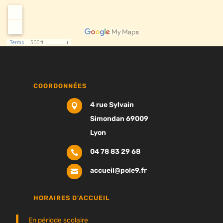
COORDONNÉES
4 rue Sylvain

Simondan 69009
Lyon
04 78 83 29 68

accueil@pole9.fr

HORAIRES D'ACCUEIL
En période scolaire