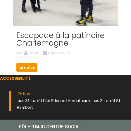
Escapade à la patinoire
Charlemagne
par
Pôle9
Déc 20 2021
Lire plus
ACCESSIBILITÉ
En bus
bus 31 - arrêt Cité Edouard Herriot
ou
le bus 2 - arrêt St
Rambert