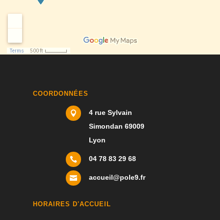
COORDONNÉES
4 rue Sylvain

Simondan 69009
Lyon
04 78 83 29 68

accueil@pole9.fr

HORAIRES D'ACCUEIL