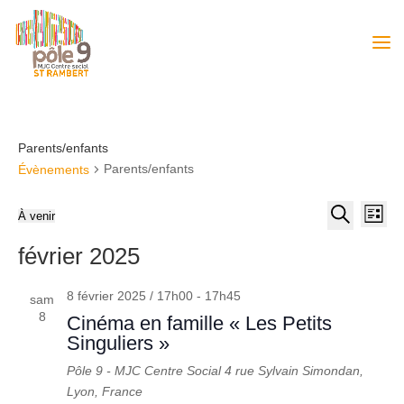
Parents/enfants
Parents/enfants
Évènements
Recher
Nav
À venir
Liste
de
et
Sélectionnez
Recherche
vue
février 2025
une
navigat
Év
date.
de
8 février 2025 / 17h00
-
17h45
sam
vues
8
Cinéma en famille « Les Petits
Évènem
Singuliers »
Pôle 9 - MJC Centre Social
4 rue Sylvain Simondan,
Lyon, France