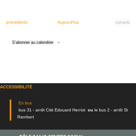
Évènements
précédents
Aujourd'hui
Évènement
suivants
S’abonner au calendrier
ACCESSIBILITÉ
En bus
bus 31 - arrêt Cité Edouard Herriot
ou
le bus 2 - arrêt St
Rambert