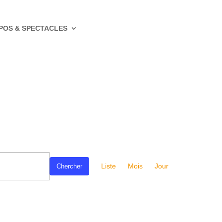
POS & SPECTACLES
Navigation
de
Liste
Mois
Jour
Chercher
vues
Évènement