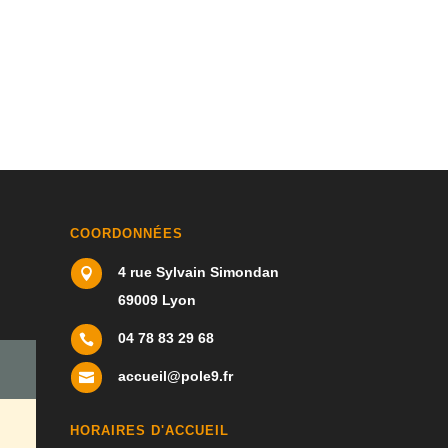
COORDONNÉES
4 rue Sylvain Simondan

69009 Lyon
04 78 83 29 68

accueil@pole9.fr

HORAIRES D'ACCUEIL