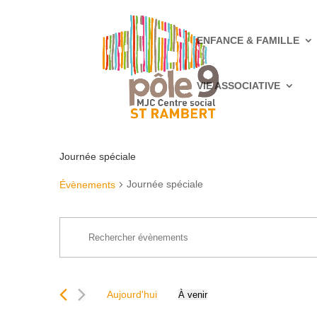
ENFANCE & FAMILLE
VIE ASSOCIATIVE
Journée spéciale
Journée spéciale
Évènements
Recherche
Saisir
et
mot-
navigation
clé.
de
Rechercher
vues
Aujourd'hui
À venir
Évènements
Sélectionnez
Évènements
par