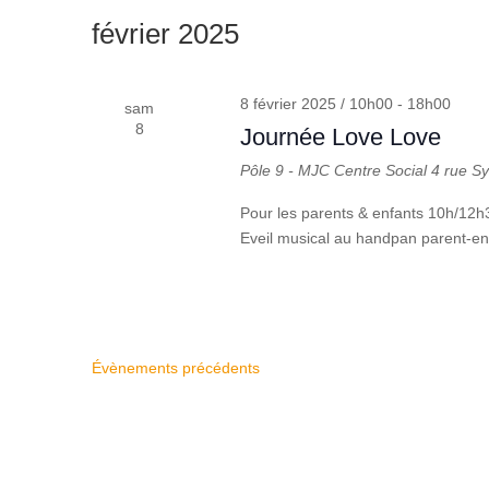
une
mot-
février 2025
date.
clé.
8 février 2025 / 10h00
-
18h00
sam
8
Journée Love Love
Pôle 9 - MJC Centre Social
4 rue S
Pour les parents & enfants 10h/12
Eveil musical au handpan parent-en
Évènements
précédents