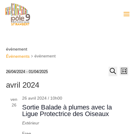
évènement
évènement
Évènements
Recher
Nav
26/04/2024
 - 
01/04/2025
Liste
de
et
Sélectionnez
Recherche
vue
avril 2024
une
navigat
Év
date.
de
26 avril 2024 / 10h00
ven
vues
26
Sortie Balade à plumes avec la
Évènem
Ligue Protectrice des Oiseaux
Extérieur
Free