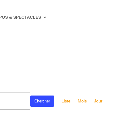
POS & SPECTACLES
Navigation
de
Liste
Mois
Jour
Chercher
vues
Évènement