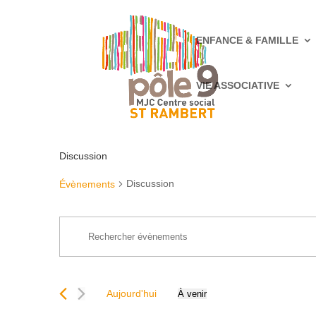
ENFANCE & FAMILLE
VIE ASSOCIATIVE
Discussion
Discussion
Évènements
Recherche
Saisir
et
mot-
navigation
clé.
de
Rechercher
vues
Aujourd'hui
À venir
Évènements
Sélectionnez
Évènements
par