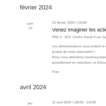
une
mot-
février 2024
date.
clé.
10 février 2024 / 11h00
sam
10
Venez imaginer les act
Pôle 9 - MJC Centre Social
4 rue S
Les administrateurs vous invitent 
projets de notre association !
Nous vous attendons nombreux/ses af
actuellement en réécriture, et d'écou
Free
avril 2024
11 avril 2024 / 18h30
-
21h30
jeu