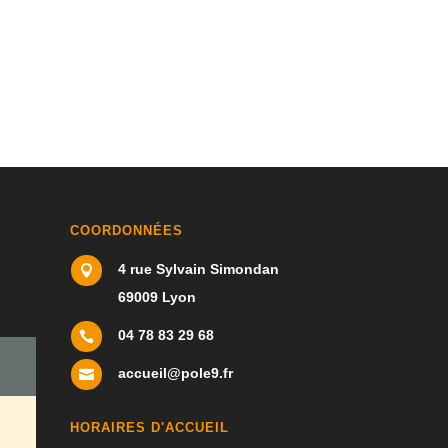
COORDONNÉES
4 rue Sylvain Simondan

69009 Lyon
04 78 83 29 68

accueil@pole9.fr

HORAIRES D'ACCUEIL